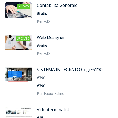
Contabilità Generale
NUOVO
Gratis
Per A.D.
Web Designer
SPECIALE
Gratis
Per A.D.
SISTEMA INTEGRATO Cogi361°©
€790
€790
Per Fabio Falino
Videoterminalisti
€25