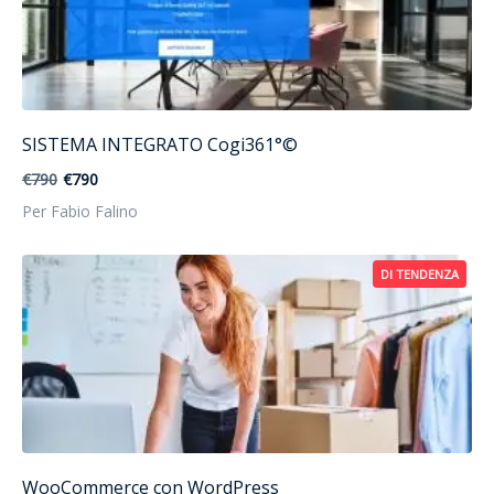
SISTEMA INTEGRATO Cogi361°©
€790
€790
Per Fabio Falino
DI TENDENZA
WooCommerce con WordPress