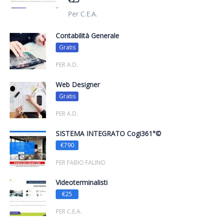
Per C.E.A.
Contabilità Generale
Gratis
PER A.D.
Web Designer
Gratis
PER A.D.
SISTEMA INTEGRATO Cogi361°©
€790
PER FABIO FALINO
Videoterminalisti
€25
PER C.E.A.