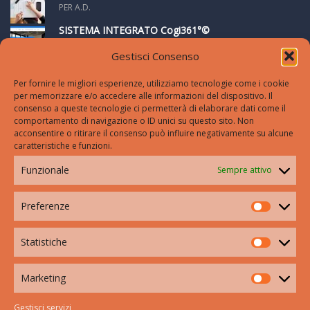
PER A.D.
SISTEMA INTEGRATO Cogi361°©
PER FABIO FALINO
Gestisci Consenso
Per fornire le migliori esperienze, utilizziamo tecnologie come i cookie
per memorizzare e/o accedere alle informazioni del dispositivo. Il
SETTORI
consenso a queste tecnologie ci permetterà di elaborare dati come il
comportamento di navigazione o ID unici su questo sito. Non
COOKIE POLICY (UE)
acconsentire o ritirare il consenso può influire negativamente su alcune
caratteristiche e funzioni.
DICHIARAZIONE SULLA PRIVACY (UE)
Funzionale
Sempre attivo
HOME
Preferenze
CONTATTI
Statistiche
Via IV Novembre 38/c,
Marketing
Crema (Cr)
Gestisci servizi
Tel.: 3347002004