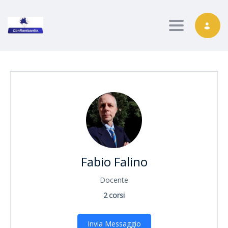
Toggle nav
Fabio Falino
Docente
2
corsi
Invia Messaggio