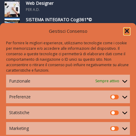
Web Designer
PER A.D.
SISTEMA INTEGRATO Cogi361°©
PER FABIO FALINO
Gestisci Consenso
Per fornire le migliori esperienze, utilizziamo tecnologie come i cookie
per memorizzare e/o accedere alle informazioni del dispositivo. Il
SETTORI
consenso a queste tecnologie ci permetterà di elaborare dati come il
comportamento di navigazione o ID unici su questo sito. Non
COOKIE POLICY (UE)
acconsentire o ritirare il consenso può influire negativamente su alcune
caratteristiche e funzioni.
DICHIARAZIONE SULLA PRIVACY (UE)
Funzionale
Sempre attivo
HOME
Preferenze
CONTATTI
Statistiche
Via IV Novembre 38/c,
Marketing
Crema (Cr)