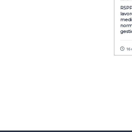
RSPP
lavor
medi
norm
gesti
16 