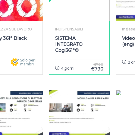
EZZA SUL LAVORO
INDISPENSABILI
Ingles
y 361° Black
SISTEMA
Video
INTEGRATO
(eng)
Cogi361°©
Solo per i
2 o
membri
€790
4 giorni
€790