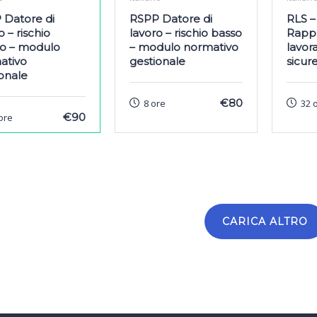
 Datore di
RSPP Datore di
RLS –
o – rischio
lavoro – rischio basso
Rappr
o – modulo
– modulo normativo
lavora
ativo
gestionale
sicur
onale
€80
8 ore
32 
€90
ore
CARICA ALTRO