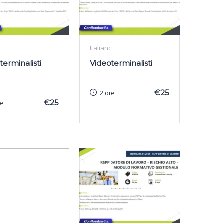
e
Italiano
terminalisti
Videoterminalisti
€25
2 ore
€25
re