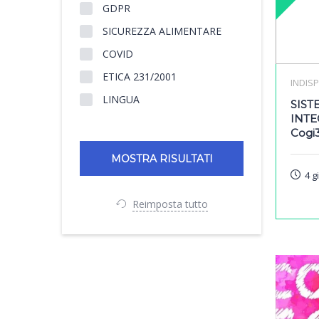
GDPR
SICUREZZA ALIMENTARE
COVID
ETICA 231/2001
INDISP
LINGUA
SIST
INT
Cogi
4 g
Reimposta tutto