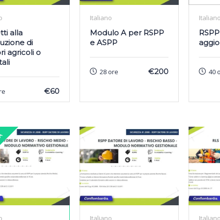
o
Italiano
Italian
ti alla
Modulo A per RSPP
RSPP
uzione di
e ASPP
aggi
ri agricoli o
ali
€200
28 ore
40 
€60
re
ZA
o
Italiano
Italian