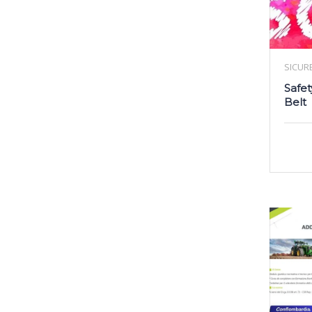
SICUR
Safet
Belt