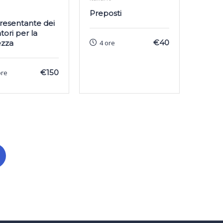
Preposti
esentante dei
tori per la
€40
ezza
4 ore
€150
ore