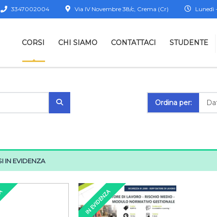
3347002004
Via IV Novembre 38/c, Crema (Cr)
Lunedì -
CORSI
CHI SIAMO
CONTATTACI
STUDENTE
Ordina per:
I IN EVIDENZA
ZA
IN EVIDENZA