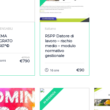
ENSABILI
Italiano
EMA
RSPP Datore di
EGRATO
lavoro – rischio
361°©
medio – modulo
normativo
gestionale
€790
iorni
€790
€90
16 ore
IN EVIDENZA