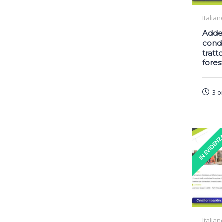
Italian
Addet
cond
tratto
forest
3 o
IN EVIDEN
Italian