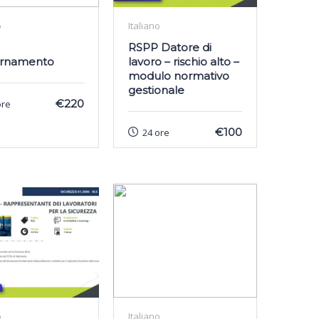
o
Italiano
RSPP Datore di
ornamento
lavoro – rischio alto –
modulo normativo
gestionale
€220
ore
€100
24 ore
o
Italiano